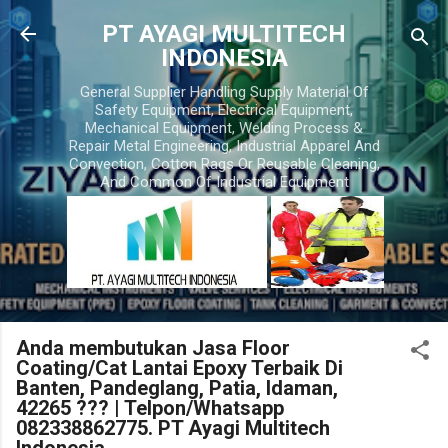
Skip to main content
PT AYAGI MULTITECH
INDONESIA
General Supplier Handling Supply Material Of
Safety Equipment, Electrical Equipment,
Mechanical Equipment, Welding Process &
Repair Metal Engineering, Industrial Apparel And
Convection, Cotton Rags Or Reusable Cleaning,
And Common Of Industrial Equipment
Anda membutukan Jasa Floor
Coating/Cat Lantai Epoxy Terbaik Di
Banten, Pandeglang, Patia, Idaman,
42265 ??? | Telpon/Whatsapp
082338862775. PT Ayagi Multitech