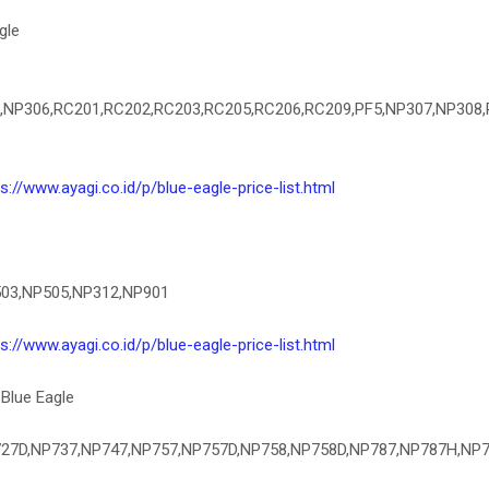
gle
,NP306,RC201,RC202,RC203,RC205,RC206,RC209,PF5,NP307,NP308,
s://www.ayagi.co.id/p/blue-eagle-price-list.html
P503,NP505,NP312,NP901
s://www.ayagi.co.id/p/blue-eagle-price-list.html
 Blue Eagle
NP727D,NP737,NP747,NP757,NP757D,NP758,NP758D,NP787,NP787H,NP