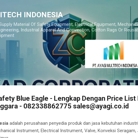
Skip to main content
TITECH INDONESIA
 Supply Material Of Safety Equipment, Electrical Equipment, Mechanic
gineering, Industrial Apparel And Convection, Cotton Rags Or Reusab
uipment
afety Blue Eagle - Lengkap Dengan Price List
nggara - 082338862775 sales@ayagi.co.id
esia
adalah perusahaan penyedia produk dan jasa kebutuhan industri
hanical Instrument, Electrical Instrument, Valve, Konveksi Seragam,
inya.