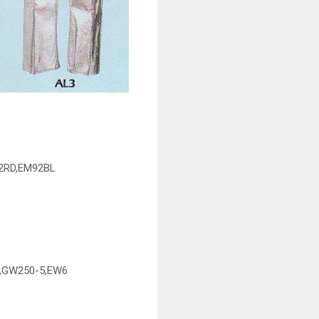
92RD,EM92BL
0,GW250-5,EW6