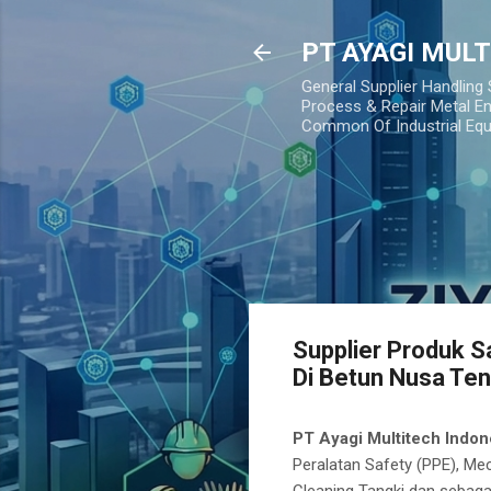
PT AYAGI MUL
General Supplier Handling
Process & Repair Metal En
Common Of Industrial Eq
Supplier Produk S
Di Betun Nusa Te
PT Ayagi Multitech Indon
Peralatan Safety (PPE), Mec
Cleaning Tangki dan sebaga