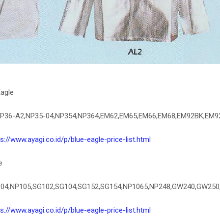
Eagle
2,NP36-A2,NP35-04,NP354,NP364,EM62,EM65,EM66,EM68,EM92BK,EM
s://www.ayagi.co.id/p/blue-eagle-price-list.html
e
NP104,NP105,SG102,SG104,SG152,SG154,NP1065,NP248,GW240,GW25
s://www.ayagi.co.id/p/blue-eagle-price-list.html