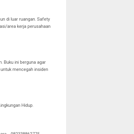
n di luar ruangan. Safety
kasi/area kerja perusahaan
 Buku ini berguna agar
i untuk mencegah insiden
Lingkungan Hidup.
ggara - 082338862775