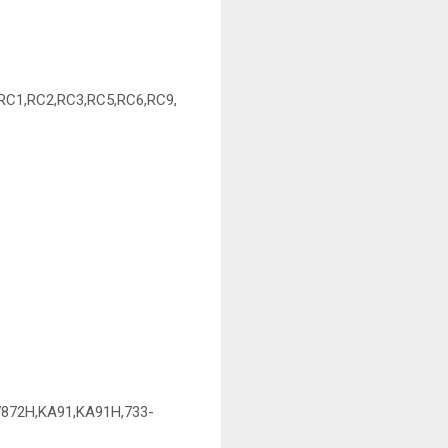
RC1,RC2,RC3,RC5,RC6,RC9,
7872H,KA91,KA91H,733-