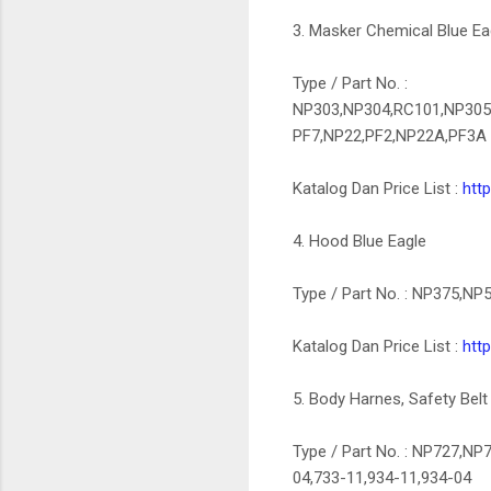
3. Masker Chemical Blue Ea
Type / Part No. :
NP303,NP304,RC101,NP305
PF7,NP22,PF2,NP22A,PF3A
Katalog Dan Price List :
http
4. Hood Blue Eagle
Type / Part No. : NP375,N
Katalog Dan Price List :
http
5. Body Harnes, Safety Belt
Type / Part No. : NP727,
04,733-11,934-11,934-04