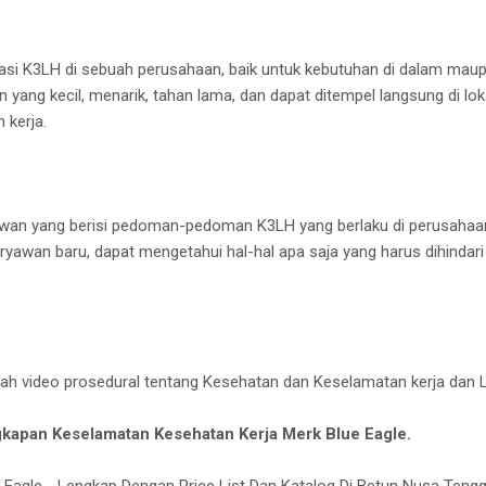
si K3LH di sebuah perusahaan, baik untuk kebutuhan di dalam maupu
n yang kecil, menarik, tahan lama, dan dapat ditempel langsung di lo
 kerja.
wan yang berisi pedoman-pedoman K3LH yang berlaku di perusahaan.
ryawan baru, dapat mengetahui hal-hal apa saja yang harus dihindar
lah video prosedural tentang Kesehatan dan Keselamatan kerja dan 
gkapan Keselamatan Kesehatan Kerja Merk Blue Eagle.
e Eagle - Lengkap Dengan Price List Dan Katalog Di Betun Nusa Ten