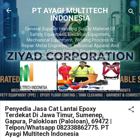
Skip to main content
PT AYAGI MULTITECH
INDONESIA
General Supplier Handling Supply Material Of
Safety Equipment, Electrical Equipment,
Mechanical Equipment, Welding Process &
Repair Metal Engineering, Industrial Apparel And
Convection, Cotton Rags Or Reusable Cleaning,
And Common Of Industrial Equipment
Penyedia Jasa Cat Lantai Epoxy
Terdekat Di Jawa Timur, Sumenep,
Gapura, Palokloan (Paloloan), 69472 |
Telpon/Whatsapp 082338862775. PT
Ayagi Multitech Indonesia