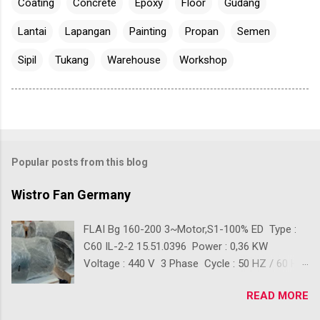
Coating
Concrete
Epoxy
Floor
Gudang
Lantai
Lapangan
Painting
Propan
Semen
Sipil
Tukang
Warehouse
Workshop
Popular posts from this blog
Wistro Fan Germany
FLAI Bg 160-200 3~Motor,S1-100% ED Type :
C60 IL-2-2 15.51.0396 Power : 0,36 KW
Voltage : 440 V 3 Phase Cycle : 50 HZ / 60 HZ
Ready Stok Kondisi baru 100% Front Diameter :
READ MORE
+/- 390 mm Back Diameter : +/- 280 mm
Lenght : +/- 410 mm Back Lenght : +/- 210 mm