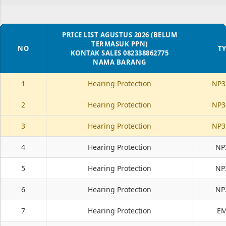
Digunakan sebagai Pendingin Blower Crane,
Pendingin Blower gudang, Pendingin Blower
Workshop, Pendingin Blower Gedung, Pendingin
PRICE LIST AGUSTUS 2026 (BELUM
TERMASUK PPN)
Blower Conveyor, Dan lain-lain Klik 👇 Untuk
NO
TY
KONTAK SALES 082338862775
Pembelian PURCHASE ORDER
NAMA BARANG
1
Hearing Protection
NP3
2
Hearing Protection
NP3
3
Hearing Protection
NP3
4
Hearing Protection
NP
5
Hearing Protection
NP
6
Hearing Protection
NP
7
Hearing Protection
EM