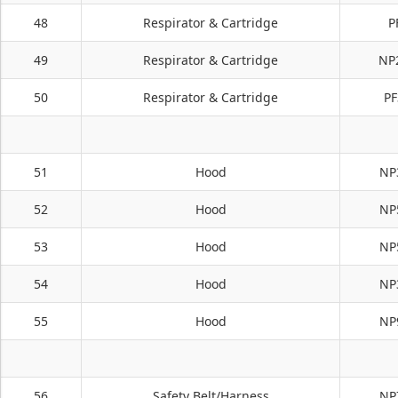
48
Respirator & Cartridge
P
49
Respirator & Cartridge
NP
50
Respirator & Cartridge
PF
51
Hood
NP
52
Hood
NP
53
Hood
NP
54
Hood
NP
55
Hood
NP
56
Safety Belt/Harness
NP