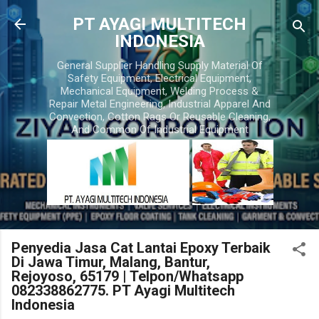
Skip to main content
PT AYAGI MULTITECH
INDONESIA
General Supplier Handling Supply Material Of
Safety Equipment, Electrical Equipment,
Mechanical Equipment, Welding Process &
Repair Metal Engineering, Industrial Apparel And
Convection, Cotton Rags Or Reusable Cleaning,
And Common Of Industrial Equipment
Penyedia Jasa Cat Lantai Epoxy Terbaik
Di Jawa Timur, Malang, Bantur,
Rejoyoso, 65179 | Telpon/Whatsapp
082338862775. PT Ayagi Multitech
Indonesia