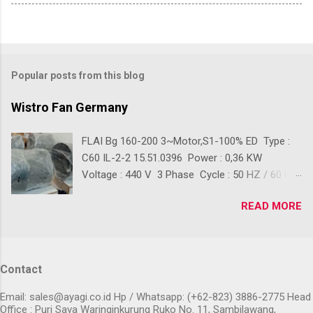
Popular posts from this blog
Wistro Fan Germany
FLAI Bg 160-200 3~Motor,S1-100% ED Type :
C60 IL-2-2 15.51.0396 Power : 0,36 KW
Voltage : 440 V 3 Phase Cycle : 50 HZ / 60 HZ
Ready Stok Kondisi baru 100% Front Diameter :
READ MORE
+/- 390 mm Back Diameter : +/- 280 mm
Lenght : +/- 410 mm Back Lenght : +/- 210 mm
Digunakan sebagai Pendingin Blower Crane,
Pendingin Blower gudang, Pendingin Blower
Contact
Workshop, Pendingin Blower Gedung, Pendingin
Blower Conveyor, Dan lain-lain Klik 👇 Untuk
Email: sales@ayagi.co.id Hp / Whatsapp: (+62-823) 3886-2775 Head
Pembelian PURCHASE ORDER
Office : Puri Sava Waringinkurung Ruko No. 11, Sambilawang,