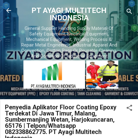
Skip to main content
PT AYAGI MULTITECH
INDONESIA
General Supplier Handling Supply Material Of
Safety Equipment, Electrical Equipment,
Mechanical Equipment, Welding Process &
Repair Metal Engineering, Industrial Apparel And
Convection, Cotton Rags Or Reusable Cleaning,
And Common Of Industrial Equipment
Penyedia Aplikator Floor Coating Epoxy
Terdekat Di Jawa Timur, Malang,
Sumbermanjing Wetan, Harjokuncaran,
65176 | Telpon/Whatsapp
082338862775. PT Ayagi Multitech