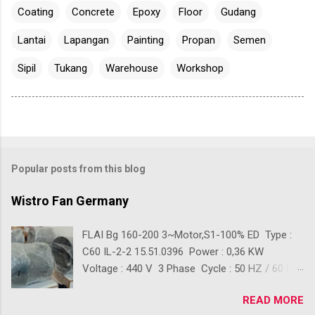
Coating
Concrete
Epoxy
Floor
Gudang
Lantai
Lapangan
Painting
Propan
Semen
Sipil
Tukang
Warehouse
Workshop
Popular posts from this blog
Wistro Fan Germany
FLAI Bg 160-200 3~Motor,S1-100% ED Type :
C60 IL-2-2 15.51.0396 Power : 0,36 KW
Voltage : 440 V 3 Phase Cycle : 50 HZ / 60 HZ
Ready Stok Kondisi baru 100% Front Diameter :
READ MORE
+/- 390 mm Back Diameter : +/- 280 mm