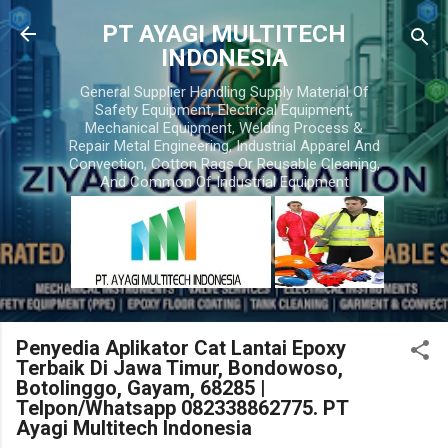
Skip to main content
PT AYAGI MULTITECH
INDONESIA
General Supplier Handling Supply Material Of
Safety Equipment, Electrical Equipment,
Mechanical Equipment, Welding Process &
Repair Metal Engineering, Industrial Apparel And
Convection, Cotton Rags Or Reusable Cleaning,
And Common Of Industrial Equipment
Penyedia Aplikator Cat Lantai Epoxy
Terbaik Di Jawa Timur, Bondowoso,
Botolinggo, Gayam, 68285 |
Telpon/Whatsapp 082338862775. PT
Ayagi Multitech Indonesia