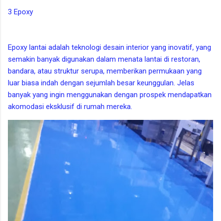
3 Epoxy
Epoxy lantai adalah teknologi desain interior yang inovatif, yang
semakin banyak digunakan dalam menata lantai di restoran,
bandara, atau struktur serupa, memberikan permukaan yang
luar biasa indah dengan sejumlah besar keunggulan. Jelas
banyak yang ingin menggunakan dengan prospek mendapatkan
akomodasi eksklusif di rumah mereka.