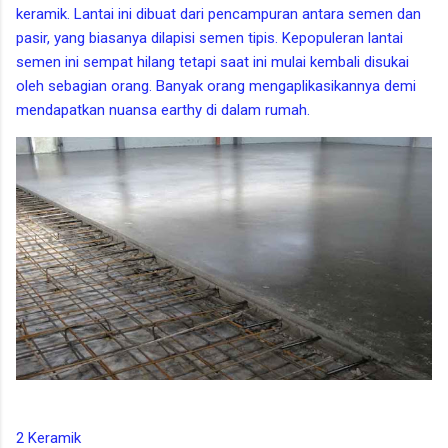
keramik. Lantai ini dibuat dari pencampuran antara semen dan
pasir, yang biasanya dilapisi semen tipis. Kepopuleran lantai
semen ini sempat hilang tetapi saat ini mulai kembali disukai
oleh sebagian orang. Banyak orang mengaplikasikannya demi
mendapatkan nuansa earthy di dalam rumah.
2 Keramik