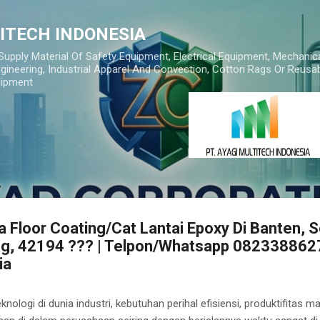
Skip to main content
TITECH INDONESIA
 Supply Material Of Safety Equipment, Electrical Equipment, Mechanic
gineering, Industrial Apparel And Convection, Cotton Rags Or Reusab
uipment
 Floor Coating/Cat Lantai Epoxy Di Banten, 
g, 42194 ??? | Telpon/Whatsapp 0823388627
ia
nologi di dunia industri, kebutuhan perihal efisiensi, produktifitas m