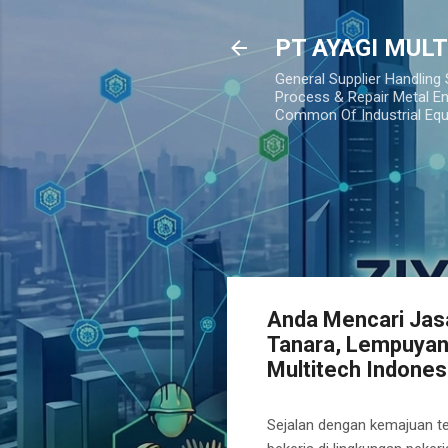
PT AYAGI MUL
General Supplier Handling
Process & Repair Metal En
Common Of Industrial Eq
Anda Mencari Jasa
Tanara, Lempuyan
Multitech Indones
Sejalan dengan kemajuan tek