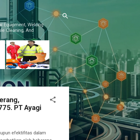
al Equipment, Welding
le Cleaning, And
Serang,
75. PT Ayagi
aupun efektifitas dalam