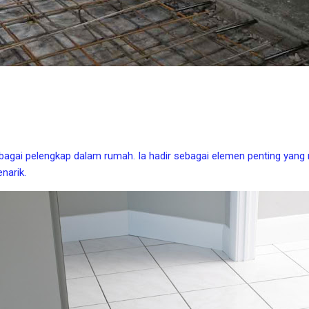
ebagai pelengkap dalam rumah. Ia hadir sebagai elemen penting ya
narik.