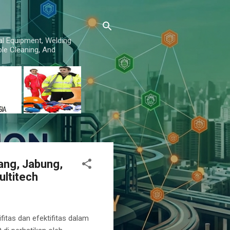
al Equipment, Welding
le Cleaning, And
lang, Jabung,
ltitech
fitas dan efektifitas dalam