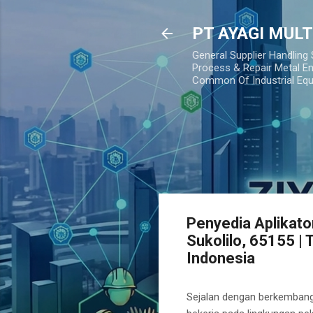
PT AYAGI MUL
General Supplier Handling
Process & Repair Metal En
Common Of Industrial Eq
Penyedia Aplikato
Sukolilo, 65155 
Indonesia
Sejalan dengan berkembangny