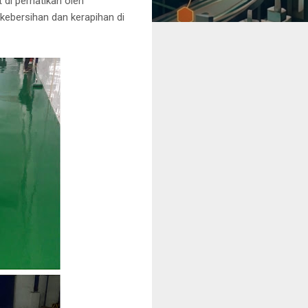
 di perhatikan oleh
kebersihan dan kerapihan di