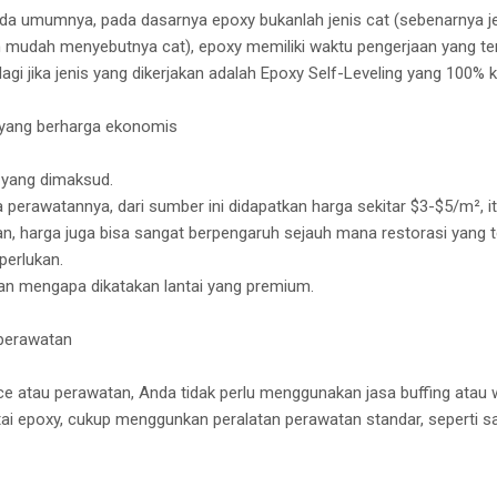
ada umumnya, pada dasarnya epoxy bukanlah jenis cat (sebenarnya jen
 mudah menyebutnya cat), epoxy memiliki waktu pengerjaan yang terb
h lagi jika jenis yang dikerjakan adalah Epoxy Self-Leveling yang 100
m yang berharga ekonomis
m yang dimaksud.
 perawatannya, dari sumber ini didapatkan harga sekitar $3-$5/m², i
an, harga juga bisa sangat berpengaruh sejauh mana restorasi yang t
perlukan.
an mengapa dikatakan lantai yang premium.
perawatan
 atau perawatan, Anda tidak perlu menggunakan jasa buffing atau 
ai epoxy, cukup menggunkan peralatan perawatan standar, seperti sa