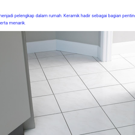
 menjadi pelengkap dalam rumah. Keramik hadir sebagai bagian pen
serta menarik.