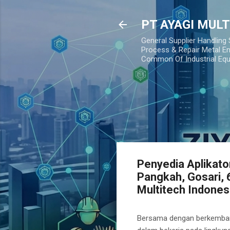
PT AYAGI MUL
General Supplier Handling
Process & Repair Metal En
Common Of Industrial Eq
Penyedia Aplikator
Pangkah, Gosari,
Multitech Indones
Bersama dengan berkembangny