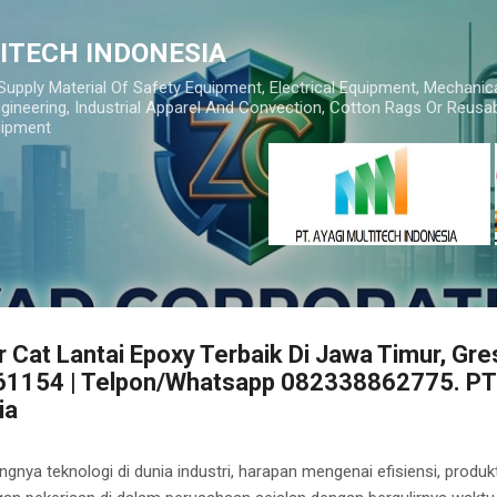
Skip to main content
TITECH INDONESIA
 Supply Material Of Safety Equipment, Electrical Equipment, Mechanic
gineering, Industrial Apparel And Convection, Cotton Rags Or Reusab
uipment
 Cat Lantai Epoxy Terbaik Di Jawa Timur, Gre
 61154 | Telpon/Whatsapp 082338862775. PT
ia
a teknologi di dunia industri, harapan mengenai efisiensi, produkt