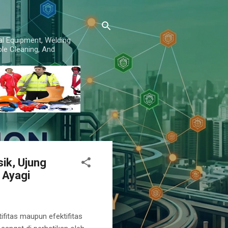
al Equipment, Welding
le Cleaning, And
sik, Ujung
 Ayagi
ifitas maupun efektifitas