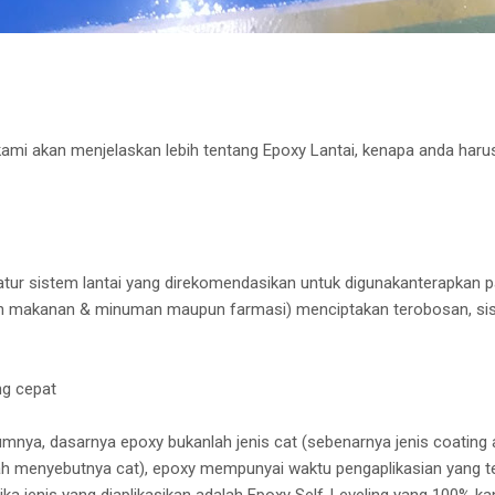
kami akan menjelaskan lebih tentang Epoxy Lantai, kenapa anda har
tur sistem lantai yang direkomendasikan untuk digunakanterapkan pad
han makanan & minuman maupun farmasi) menciptakan terobosan, sis
ng cepat
mnya, dasarnya epoxy bukanlah jenis cat (sebenarnya jenis coating 
menyebutnya cat), epoxy mempunyai waktu pengaplikasian yang terb
i jika jenis yang diaplikasikan adalah Epoxy Self-Leveling yang 100% 