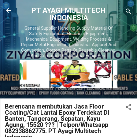
Skip to main content
PT AYAGI MULTITECH
INDONESIA
General Supplier Handling Supply Material Of
Safety Equipment, Electrical Equipment,
Mechanical Equipment, Welding Process &
Repair Metal Engineering, Industrial Apparel And
Convection, Cotton Rags Or Reusable Cleaning,
And Common Of Industrial Equipment
Berencana membutukan Jasa Floor
Coating/Cat Lantai Epoxy Terdekat Di
Banten, Tangerang, Sepatan, Kayu
Agung, 15520 ??? | Telpon/Whatsapp
082338862775. PT Ayagi Multitech