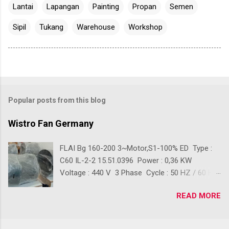
Lantai
Lapangan
Painting
Propan
Semen
Sipil
Tukang
Warehouse
Workshop
Popular posts from this blog
Wistro Fan Germany
FLAI Bg 160-200 3~Motor,S1-100% ED Type :
C60 IL-2-2 15.51.0396 Power : 0,36 KW
Voltage : 440 V 3 Phase Cycle : 50 HZ / 60 HZ
Ready Stok Kondisi baru 100% Front Diameter :
READ MORE
+/- 390 mm Back Diameter : +/- 280 mm
Lenght : +/- 410 mm Back Lenght : +/- 210 mm
Digunakan sebagai Pendingin Blower Crane,