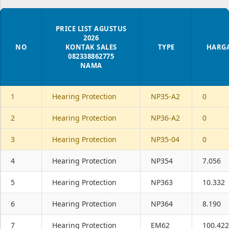
Pendingin Blower gudang, Pendingin Blower
Workshop, Pendingin Blower Gedung, Pendingin
PRICE LIST AGUSTUS
Blower Conveyor, Dan lain-lain Klik 👇 Untuk
2026
Pembelian PURCHASE ORDER
NO
KONTAK SALES
TYPE
HARG
082338862775
NAMA
1
Hearing Protection
NP35-A2
0
2
Hearing Protection
NP36-A2
0
3
Hearing Protection
NP35-04
0
4
Hearing Protection
NP354
7.056
5
Hearing Protection
NP363
10.332
6
Hearing Protection
NP364
8.190
7
Hearing Protection
EM62
100.422