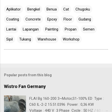
Aplikator
Bengkel
Benua
Cat
Chugoku
Coating
Concrete
Epoxy
Floor
Gudang
Lantai
Lapangan
Painting
Propan
Semen
Sipil
Tukang
Warehouse
Workshop
Popular posts from this blog
Wistro Fan Germany
FLAI Bg 160-200 3~Motor,S1-100% ED Type :
C60 IL-2-2 15.51.0396 Power : 0,36 KW
Voltage : 440 V 3 Phase Cycle : 50 HZ / 60 HZ