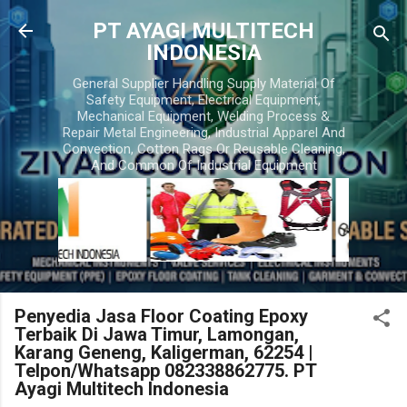
Skip to main content
PT AYAGI MULTITECH
INDONESIA
General Supplier Handling Supply Material Of
Safety Equipment, Electrical Equipment,
Mechanical Equipment, Welding Process &
Repair Metal Engineering, Industrial Apparel And
Convection, Cotton Rags Or Reusable Cleaning,
And Common Of Industrial Equipment
Penyedia Jasa Floor Coating Epoxy
Terbaik Di Jawa Timur, Lamongan,
Karang Geneng, Kaligerman, 62254 |
Telpon/Whatsapp 082338862775. PT
Ayagi Multitech Indonesia