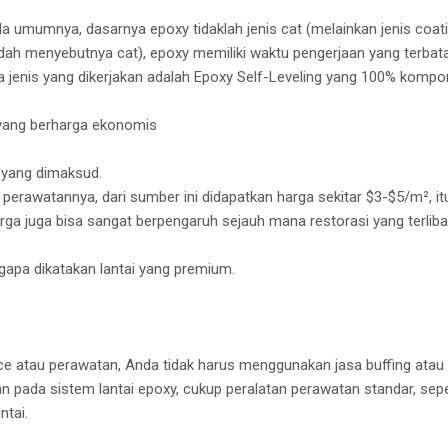
da umumnya, dasarnya epoxy tidaklah jenis cat (melainkan jenis coat
ah menyebutnya cat), epoxy memiliki waktu pengerjaan yang terbatas,
 jika jenis yang dikerjakan adalah Epoxy Self-Leveling yang 100% komp
 yang berharga ekonomis
m yang dimaksud.
erawatannya, dari sumber ini didapatkan harga sekitar $3-$5/m², it
rga juga bisa sangat berpengaruh sejauh mana restorasi yang terliba
pa dikatakan lantai yang premium.
 atau perawatan, Anda tidak harus menggunakan jasa buffing atau 
 pada sistem lantai epoxy, cukup peralatan perawatan standar, seper
ntai.