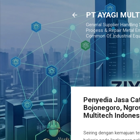
PT AYAGI MUL
General Supplier Handling
Process & Repair Metal En
Common Of Industrial Eq
Penyedia Jasa Cat
Bojonegoro, Ngro
Multitech Indones
Seiring dengan kemajuan tek