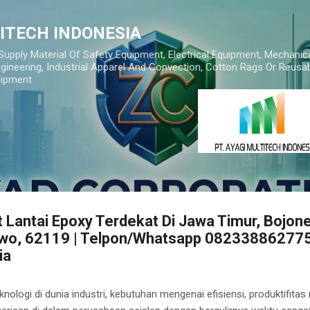
Skip to main content
TITECH INDONESIA
 Supply Material Of Safety Equipment, Electrical Equipment, Mechanic
gineering, Industrial Apparel And Convection, Cotton Rags Or Reusab
uipment
 Lantai Epoxy Terdekat Di Jawa Timur, Bojon
wo, 62119 | Telpon/Whatsapp 082338862775
ia
nologi di dunia industri, kebutuhan mengenai efisiensi, produktifita