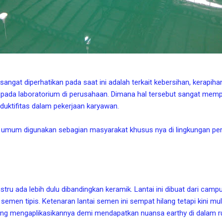
sangat diperhatikan pada saat ini adalah terkait kebersihan, kerapi
 pada laboratorium di perusahaan. Dimana hal tersebut sangat mem
roduktifitas dalam pekerjaan karyawan.
mum digunakan sebagian masyarakat khusus nya di lingkungan per
tru ada lebih dulu dibandingkan keramik. Lantai ini dibuat dari cam
i semen tipis. Ketenaran lantai semen ini sempat hilang tetapi kini m
ang mengaplikasikannya demi mendapatkan nuansa earthy di dalam 