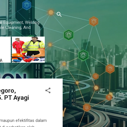
al Equipment, Welding
le Cleaning, And
egoro,
. PT Ayagi
s maupun efektifitas dalam