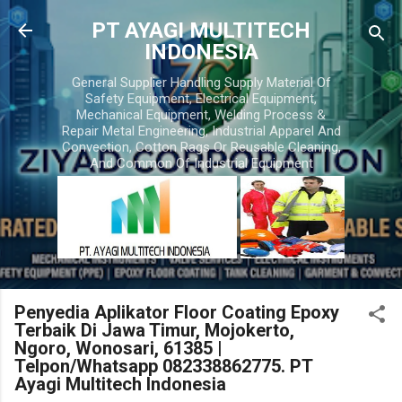
Skip to main content
PT AYAGI MULTITECH
INDONESIA
General Supplier Handling Supply Material Of
Safety Equipment, Electrical Equipment,
Mechanical Equipment, Welding Process &
Repair Metal Engineering, Industrial Apparel And
Convection, Cotton Rags Or Reusable Cleaning,
And Common Of Industrial Equipment
Penyedia Aplikator Floor Coating Epoxy
Terbaik Di Jawa Timur, Mojokerto,
Ngoro, Wonosari, 61385 |
Telpon/Whatsapp 082338862775. PT
Ayagi Multitech Indonesia