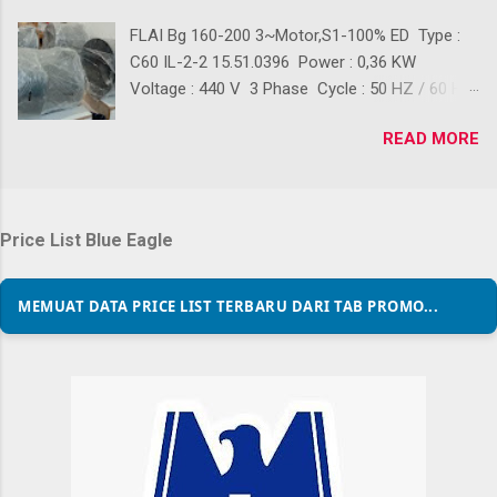
FLAI Bg 160-200 3~Motor,S1-100% ED Type :
C60 IL-2-2 15.51.0396 Power : 0,36 KW
Voltage : 440 V 3 Phase Cycle : 50 HZ / 60 HZ
Ready Stok Kondisi baru 100% Front Diameter :
READ MORE
+/- 390 mm Back Diameter : +/- 280 mm
Lenght : +/- 410 mm Back Lenght : +/- 210 mm
Digunakan sebagai Pendingin Blower Crane,
Pendingin Blower gudang, Pendingin Blower
Price List Blue Eagle
Workshop, Pendingin Blower Gedung, Pendingin
Blower Conveyor, Dan lain-lain Klik 👇 Untuk
Pembelian PURCHASE ORDER
MEMUAT DATA PRICE LIST TERBARU DARI TAB PROMO...