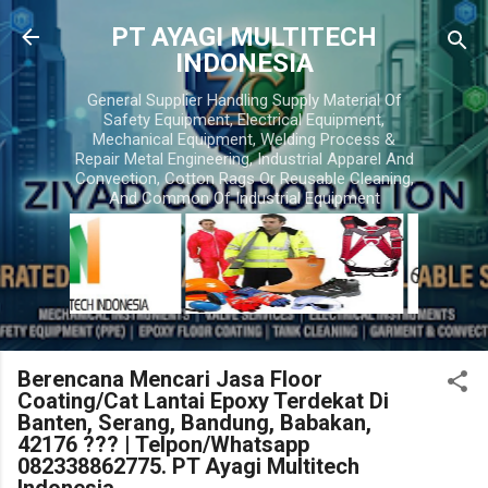
Skip to main content
PT AYAGI MULTITECH
INDONESIA
General Supplier Handling Supply Material Of
Safety Equipment, Electrical Equipment,
Mechanical Equipment, Welding Process &
Repair Metal Engineering, Industrial Apparel And
Convection, Cotton Rags Or Reusable Cleaning,
And Common Of Industrial Equipment
Berencana Mencari Jasa Floor
Coating/Cat Lantai Epoxy Terdekat Di
Banten, Serang, Bandung, Babakan,
42176 ??? | Telpon/Whatsapp
082338862775. PT Ayagi Multitech