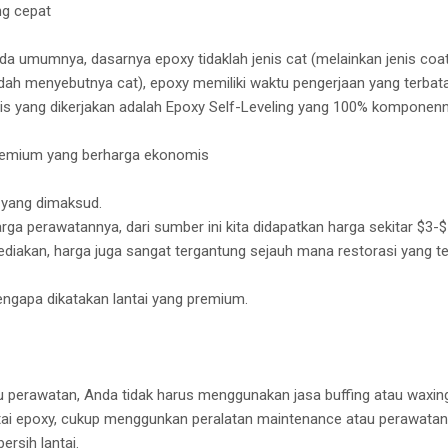
ng cepat
ada umumnya, dasarnya epoxy tidaklah jenis cat (melainkan jenis coa
ah menyebutnya cat), epoxy memiliki waktu pengerjaan yang terbatas,
 jenis yang dikerjakan adalah Epoxy Self-Leveling yang 100% komponenn
i premium yang berharga ekonomis
m yang dimaksud.
a perawatannya, dari sumber ini kita didapatkan harga sekitar $3-$5
ediakan, harga juga sangat tergantung sejauh mana restorasi yang te
ngapa dikatakan lantai yang premium.
 perawatan, Anda tidak harus menggunakan jasa buffing atau waxin
ai epoxy, cukup menggunkan peralatan maintenance atau perawatan s
rsih lantai.