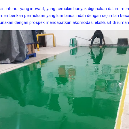
in interior yang inovatif, yang semakin banyak digunakan dalam menat
, memberikan permukaan yang luar biasa indah dengan sejumlah besa
gunakan dengan prospek mendapatkan akomodasi eksklusif di rumah