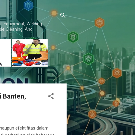
al Equipment, Welding
le Cleaning, And
i Banten,
 maupun efektifitas dalam