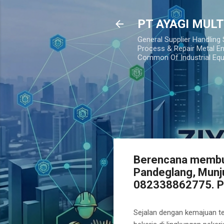
PT AYAGI MUL
General Supplier Handling
Process & Repair Metal En
Common Of Industrial Eq
Berencana membut
Pandeglang, Munj
082338862775. PT
Sejalan dengan kemajuan tek