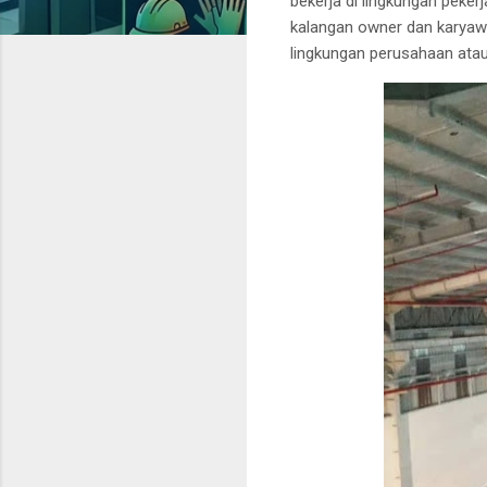
bekerja di lingkungan peke
kalangan owner dan karyawa
lingkungan perusahaan ata