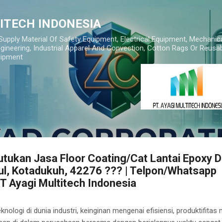
Skip to main content
TITECH INDONESIA
 Supply Material Of Safety Equipment, Electrical Equipment, Mechanic
gineering, Industrial Apparel And Convection, Cotton Rags Or Reusab
uipment
ukan Jasa Floor Coating/Cat Lantai Epoxy D
ul, Kotadukuh, 42276 ??? | Telpon/Whatsapp
 Ayagi Multitech Indonesia
nologi di dunia industri, keinginan mengenai efisiensi, produktifitas