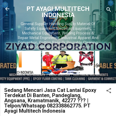
Skip to main content
PT AYAGI MULTITECH
INDONESIA
General Supplier Handling Supply Material Of
Safety Equipment, Electrical Equipment,
Mechanical Equipment, Welding Process &
Repair Metal Engineering, Industrial Apparel And
Convection, Cotton Rags Or Reusable Cleaning,
And Common Of Industrial Equipment
Sedang Mencari Jasa Cat Lantai Epoxy
Terdekat Di Banten, Pandeglang,
Angsana, Kramatmanik, 42277 ??? |
Telpon/Whatsapp 082338862775. PT
Ayagi Multitech Indonesia