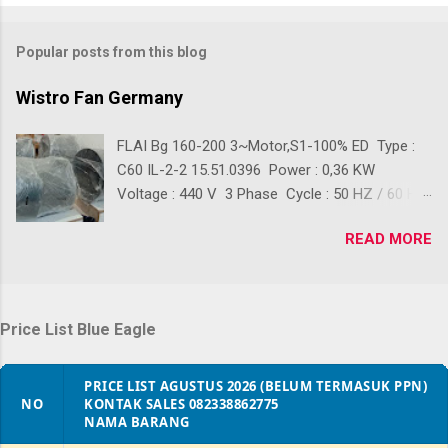
Popular posts from this blog
Wistro Fan Germany
FLAI Bg 160-200 3~Motor,S1-100% ED Type :
C60 IL-2-2 15.51.0396 Power : 0,36 KW
Voltage : 440 V 3 Phase Cycle : 50 HZ / 60 HZ
Ready Stok Kondisi baru 100% Front Diameter :
READ MORE
+/- 390 mm Back Diameter : +/- 280 mm
Lenght : +/- 410 mm Back Lenght : +/- 210 mm
Digunakan sebagai Pendingin Blower Crane,
Pendingin Blower gudang, Pendingin Blower
Price List Blue Eagle
Workshop, Pendingin Blower Gedung, Pendingin
Blower Conveyor, Dan lain-lain Klik 👇 Untuk
PRICE LIST AGUSTUS 2026 (BELUM TERMASUK PPN)
Pembelian PURCHASE ORDER
NO
KONTAK SALES 082338862775
NAMA BARANG