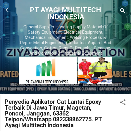
Skip to main content
PT AYAGI MULTITECH
INDONESIA
General Supplier Handling Supply Material Of
Safety Equipment, Electrical Equipment,
Mechanical Equipment, Welding Process &
Repair Metal Engineering, Industrial Apparel And
Convection, Cotton Rags Or Reusable Cleaning,
And Common Of Industrial Equipment
Penyedia Aplikator Cat Lantai Epoxy
Terbaik Di Jawa Timur, Magetan,
Poncol, Janggan, 63362 |
Telpon/Whatsapp 082338862775. PT
Ayagi Multitech Indonesia