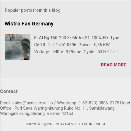
Popular posts from this blog
Wistro Fan Germany
FLAI Bg 160-200 3~Motor,S1-100% ED Type :
C60 IL-2-2 15.51.0396 Power : 0,36 KW
Voltage : 440 V 3 Phase Cycle : 50 HZ / 60 HZ
Ready Stok Kondisi baru 100% Front Diameter :
READ MORE
+/- 390 mm Back Diameter : +/- 280 mm
Lenght : +/- 410 mm Back Lenght : +/- 210 mm
Digunakan sebagai Pendingin Blower Crane,
Pendingin Blower gudang, Pendingin Blower
Contact
Workshop, Pendingin Blower Gedung, Pendingin
Blower Conveyor, Dan lain-lain Klik 👇 Untuk
Email: sales@ayagi.co.id Hp / Whatsapp: (+62-823) 3886-2775 Head
Pembelian PURCHASE ORDER
Office : Puri Sava Waringinkurung Ruko No. 11, Sambilawang,
Waringinkurung, Serang, Banten 42153
COPYRIGHT @2026. PT AYAGI MULTITECH INDONESIA