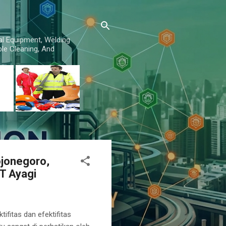
al Equipment, Welding
le Cleaning, And
ojonegoro,
T Ayagi
ifitas dan efektifitas