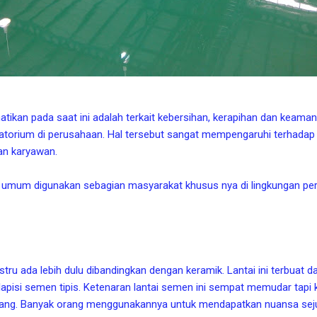
atikan pada saat ini adalah terkait kebersihan, kerapihan dan keama
atorium di perusahaan. Hal tersebut sangat mempengaruhi terhadap ef
aan karyawan.
mum digunakan sebagian masyarakat khusus nya di lingkungan per
tru ada lebih dulu dibandingkan dengan keramik. Lantai ini terbuat
lapisi semen tipis. Ketenaran lantai semen ini sempat memudar tapi 
rang. Banyak orang menggunakannya untuk mendapatkan nuansa seju