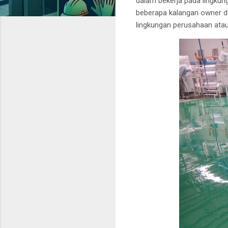
dalam bekerja pada lingkun
beberapa kalangan owner da
lingkungan perusahaan ata