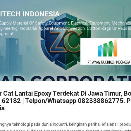
Skip to main content
TITECH INDONESIA
 Supply Material Of Safety Equipment, Electrical Equipment, Mechanic
gineering, Industrial Apparel And Convection, Cotton Rags Or Reusab
uipment
r Cat Lantai Epoxy Terdekat Di Jawa Timur, B
, 62182 | Telpon/Whatsapp 082338862775. P
ia
a teknologi pada dunia industri, keinginan perihal efisiensi, produkt