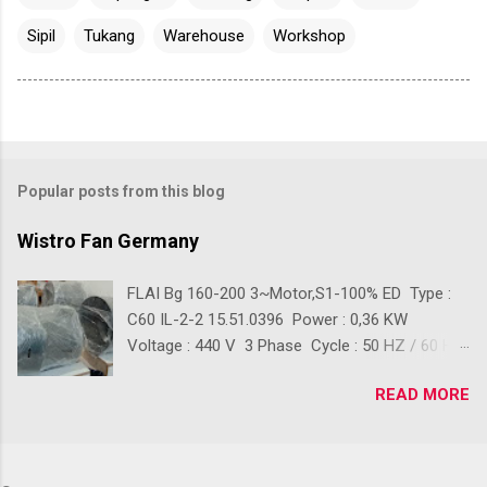
Sipil
Tukang
Warehouse
Workshop
Popular posts from this blog
Wistro Fan Germany
FLAI Bg 160-200 3~Motor,S1-100% ED Type :
C60 IL-2-2 15.51.0396 Power : 0,36 KW
Voltage : 440 V 3 Phase Cycle : 50 HZ / 60 HZ
Ready Stok Kondisi baru 100% Front Diameter :
READ MORE
+/- 390 mm Back Diameter : +/- 280 mm
Lenght : +/- 410 mm Back Lenght : +/- 210 mm
Digunakan sebagai Pendingin Blower Crane,
Pendingin Blower gudang, Pendingin Blower