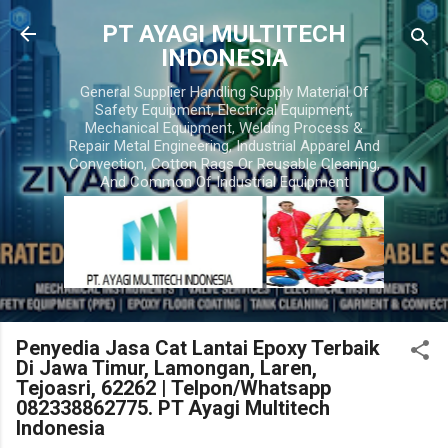
Skip to main content
PT AYAGI MULTITECH
INDONESIA
General Supplier Handling Supply Material Of
Safety Equipment, Electrical Equipment,
Mechanical Equipment, Welding Process &
Repair Metal Engineering, Industrial Apparel And
Convection, Cotton Rags Or Reusable Cleaning,
And Common Of Industrial Equipment
Penyedia Jasa Cat Lantai Epoxy Terbaik
Di Jawa Timur, Lamongan, Laren,
Tejoasri, 62262 | Telpon/Whatsapp
082338862775. PT Ayagi Multitech
Indonesia